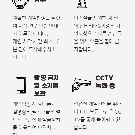
엄수
원할한 게임참여를 위하
대기실을 제외한 방 안
여 시작 전
간단한 안내
의
인테리어&과정은 기
가 이루어 집니다.
밀사항으로
다른 손님들
게임 시작 시간 최소 10
을 위해
유출을 절대 금
분 전에
도착해주셔야
지합니다.
합니다.
촬영 금지
CCTV
및 소지품
녹화 중
보관
안전한 게임진행을 위해
게임입장 전 휴대폰과
테마 내 모든 구간은
CC
촬영장비,필기구들은
별
TV를 통해
녹화되고 있
도의 보관함에 잠금장치
습니다.
를
이용하여 보관합니