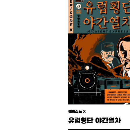
에피소드 X
유럽횡단 야간열차