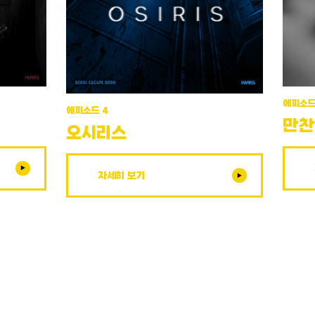
에피소드
에피소드 4
만
오시리스
자세히 보기