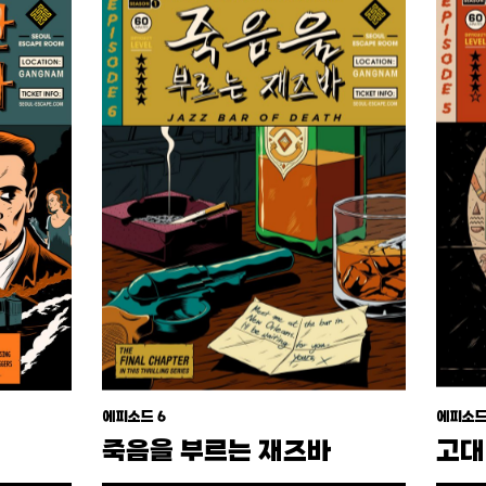
에피소드 6
에피소드
죽음을 부르는 재즈바
고대