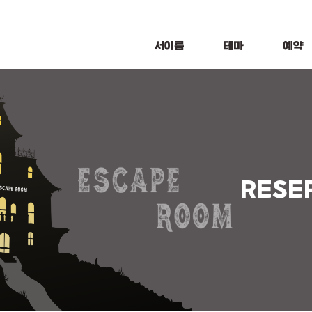
서이룸
테마
예약
RESE