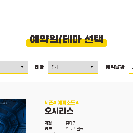
예약일/테마 선택
테마
예약날짜
시즌4 에피소드4
오시리스
홍대점
지점
SF/스릴러
장르