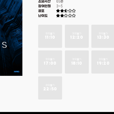
65분
소요시간
3~5
참여인원
공포
난이도
예약불가
예약불가
예약불가
11:10
12:20
13:30
예약불가
예약불가
예약불가
17:00
18:10
19:20
예약불가
22:50