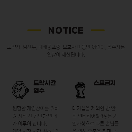
NOTICE
노약자, 임산부, 폐쇄공포증, 보호자 미동반 어린이, 음주자는
입장이 제한됩니다.
도착시간
스포금지
엄수
원할한 게임참여를 위하
대기실을 제외한 방 안
여 시작 전
간단한 안내
의
인테리어&과정은 기
가 이루어 집니다.
밀사항으로
다른 손님들
게임 시작 시간 최소 10
을 위해
유출을 절대 금