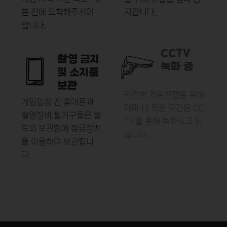
분 전에
도착해주셔야
지합니다.
합니다.
CCTV
촬영 금지
녹화 중
및 소지품
보관
안전한 게임진행을 위해
게임입장 전 휴대폰과
테마 내 모든 구간은
CC
촬영장비,필기구들은
별
TV를 통해
녹화되고 있
도의 보관함에 잠금장치
습니다.
를
이용하여 보관합니
다.