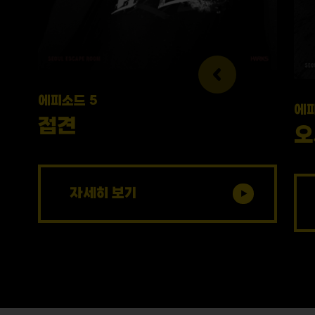
에피소드 5
에피
접견
오
자세히 보기