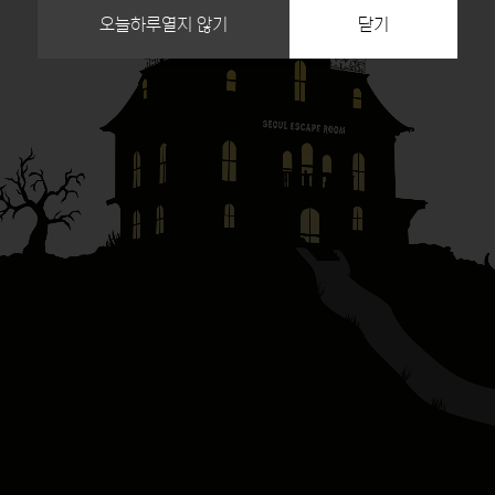
오늘하루열지 않기
닫기